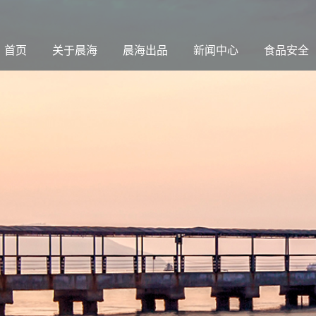
首页
关于晨海
晨海出品
新闻中心
食品安全
晨海概况
成鱼产品
企业动态
食品安全
董事长致辞
鱼苗产品
行业新闻
社会公益
历史沿革
鱼卵产品
科研成果
生产基地
媒体报道
企业文化
在线视频
企业荣誉
科研团队