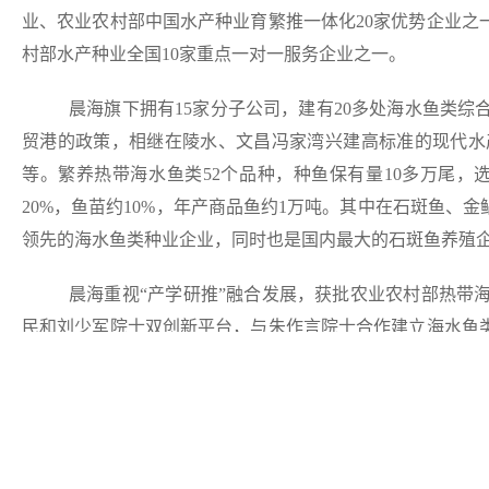
业、农业农村部中国水产种业育繁推一体化20家优势企业
村部水产种业全国10家重点一对一服务企业之一。
晨海旗下拥有15家分子公司，建有20多处海水鱼类
贸港的政策，相继在陵水、文昌冯家湾兴建高标准的现代水
等。繁养热带海水鱼类52个品种，种鱼保有量10多万尾
20%，鱼苗约10%，年产商品鱼约1万吨。其中在石斑鱼
领先的海水鱼类种业企业，同时也是国内最大的石斑鱼养殖
晨海重视“产学研推”融合发展，获批农业农村部热带
民和刘少军院士双创新平台，与朱作言院士合作建立海水鱼
所长期深度合作开展水产种业最前沿的科学创新研究，重点
星斑、老鼠斑、虎龙杂交斑、金鲳晨海1号、金虎斑杂交斑
撑。晨海建有国家海水鱼产业技术体系示范基地、中国海洋
基地。申请发明专利156项，先后突破52个品种的海水鱼类