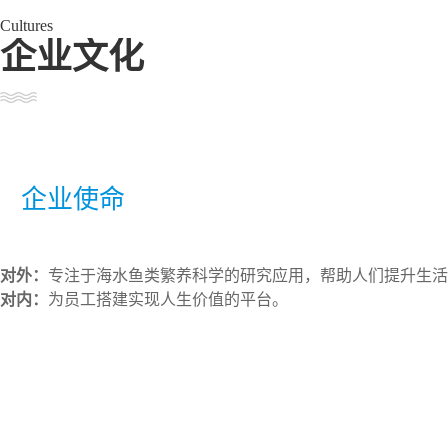
海南省乐东县第二繁养
海南省乐
型升级，保障优质高效良种良苗
稳定
供应，将饭碗牢牢端在
基地
海南晨海水产有限公司创办于2010年，属农渔业科
海南省三沙市海上繁养
福建省漳
以养殖为基奠；以加工、精深加工、仓储、预制食材、预制
基地
繁
选推种养加贸研学游一体化、农文旅三产闭环结合的产业链
市（挂牌）“一级库”企业、中国水产流通与加工协会石斑鱼
业、农业农村部中国水产种业育繁推一体化20家优势企业
Cultures
村部水产种业全国10家重点一对一服务企业之一。
企业文化
福建省漳州市诏安海上
广东省珠
晨海旗下拥有15家分子公司，建有20多处海水鱼类
繁养基地
贸港的政策，相继在陵水、文昌冯家湾兴建高标准的现代水
等。繁养热带海水鱼类52个品种，种鱼保有量10多万尾