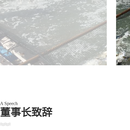
晨海重视“产学研推”融合发展，获批农业农村部热带
民和刘少军院士双创新平台，与朱作言院士合作建立海水鱼
所长期深度合作开展水产种业最前沿的科学创新研究，重点
星斑、老鼠斑、虎龙杂交斑、金鲳晨海1号、金虎斑杂交斑
撑。晨海建有国家海水鱼产业技术体系示范基地、中国海洋
基地。申请发明专利156项，先后突破52个品种的海水鱼类
百亿元；研发出的金鲳“晨海1号”是国审的首个金鲳鱼新品种
等为全球独家产品。晨海承担多项国家级、省部级科研攻坚
省科学进步一等奖、海南省专利优秀奖等多个奖项。
晨海高度重视生产管理规范、食品质量安全及品牌建设，
海南省晨海石斑鱼试验站、无公害水产品基地、多个进出口备
力的水产品品牌”。产品市场遍布我国沿海各省市及港澳台地
晨海响应国家号召，利用自身企业优势多渠道进行精准扶贫
持贫困户300多户，扶贫资金累计超过600万元。2020