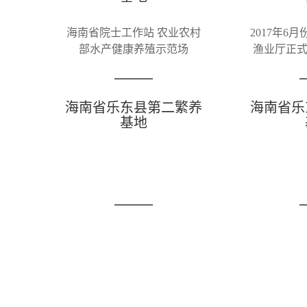
星斑、老鼠斑、虎龙杂交斑、金鲳晨海1号、金虎斑杂交斑
撑。晨海建有国家海水鱼产业技术体系示范基地、中国海洋
基地。申请发明专利156项，先后突破52个品种的海水鱼类
百亿元；研发出的金鲳“晨海1号”是国审的首个金鲳鱼新品种
等为全球独家产品。晨海承担多项国家级、省部级科研攻坚
省科学进步一等奖、海南省专利优秀奖等多个奖项。
晨海高度重视生产管理规范、食品质量安全及品牌建设，
海南省晨海石斑鱼试验站、无公害水产品基地、多个进出口备
力的水产品品牌”。产品市场遍布我国沿海各省市及港澳台地
海南省东方市感城繁养
海南省东
基地
晨海响应国家号召，利用自身企业优势多渠道进行精准扶贫
海南省院士工作站 农业农村
2017年6
持贫困户300多户，扶贫资金累计超过600万元。2020
部水产健康养殖示范场
渔业厅正
元。
水
在海南自贸港的建设浪潮中，晨海敢于担当，勇当自