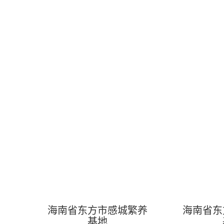
以养殖为基奠；以加工、精深加工、仓储、预制食材、预制
选推种养加贸研学游一体化、农文旅三产闭环结合的产业链
市（挂牌）“一级库”企业、中国水产流通与加工协会石斑鱼
业、农业农村部中国水产种业育繁推一体化20家优势企业
村部水产种业全国10家重点一对一服务企业之一。
2022
2021
晨海旗下拥有15家分子公司，建有20多处海水鱼类
贸港的政策，相继在陵水、文昌冯家湾兴建高标准的现代水
等。繁养热带海水鱼类52个品种，种鱼保有量10多万尾
20%，鱼苗约10%，年产商品鱼约1万吨。其中在石斑鱼
领先的海水鱼类种业企业，同时也是国内最大的石斑鱼养殖
晨海重视“产学研推”融合发展，获批农业农村部热带
民和刘少军院士双创新平台，与朱作言院士合作建立海水鱼
所长期深度合作开展水产种业最前沿的科学创新研究，重点