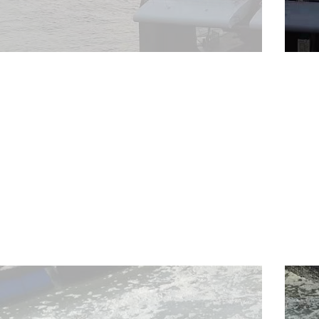
海南晨海水产有限公司创办于2010年，属农渔业科
以养殖为基奠；以加工、精深加工、仓储、预制食材、预制
选推种养加贸研学游一体化、农文旅三产闭环结合的产业链
市（挂牌）“一级库”企业、中国水产流通与加工协会石斑鱼
业、农业农村部中国水产种业育繁推一体化20家优势企业
村部水产种业全国10家重点一对一服务企业之一。
晨海旗下拥有15家分子公司，建有20多处海水鱼类
贸港的政策，相继在陵水、文昌冯家湾兴建高标准的现代水
等。繁养热带海水鱼类52个品种，种鱼保有量10多万尾
20%，鱼苗约10%，年产商品鱼约1万吨。其中在石斑鱼
领先的海水鱼类种业企业，同时也是国内最大的石斑鱼养殖