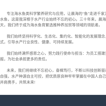
元。
在海南自贸港的建设浪潮中，晨海敢于担当，勇当自
型升级，保障优质高效良种良苗
稳定
供应，将饭碗牢牢端在
A Speech
董事长致辞
海南晨海水产有限公司创办于2010年，属农渔业科
以养殖为基奠；以加工、精深加工、仓储、预制食材、预制
选推种养加贸研学游一体化、农文旅三产闭环结合的产业链
市（挂牌）“一级库”企业、中国水产流通与加工协会石斑鱼
专注海水鱼类科学繁养研究与应用，让晨海的“鱼”走进千
水鱼，这是我深根于水产行业始终不忘的初心。三十年来，晨海
业、农业农村部中国水产种业育繁推一体化20家优势企业
天，我们终于成为海水鱼育繁选推种养加贸等领域的领航者。
村部水产种业全国10家重点一对一服务企业之一。