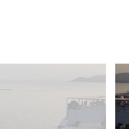
百亿元；研发出的金鲳“晨海1号”是国审的首个金鲳鱼新品种
等为全球独家产品。晨海承担多项国家级、省部级科研攻坚
省科学进步一等奖、海南省专利优秀奖等多个奖项。
晨海高度重视生产管理规范、食品质量安全及品牌建设，
海南省晨海石斑鱼试验站、无公害水产品基地、多个进出口备
力的水产品品牌”。产品市场遍布我国沿海各省市及港澳台地
晨海响应国家号召，利用自身企业优势多渠道进行精准扶贫
持贫困户300多户，扶贫资金累计超过600万元。2020
元。
在海南自贸港的建设浪潮中，晨海敢于担当，勇当自
型升级，保障优质高效良种良苗
稳定
供应，将饭碗牢牢端在